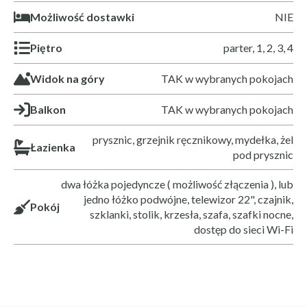
Możliwość dostawki
NIE
Piętro
parter, 1, 2, 3, 4
Widok na góry
TAK w wybranych pokojach
Balkon
TAK w wybranych pokojach
prysznic, grzejnik ręcznikowy, mydełka, żel
Łazienka
pod prysznic
dwa łóżka pojedyncze ( możliwość złączenia ), lub
jedno łóżko podwójne, telewizor 22", czajnik,
Pokój
szklanki, stolik, krzesła, szafa, szafki nocne,
dostęp do sieci Wi-Fi