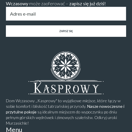
Wczasowy
może zaoferować –
zapisz się już dziś!
Email
*
ZAPISZ SIĘ
Dom Wczasowy ,,Kasprowy" to wyjątkowe miejsce, które łączy w
sobie komfort i bliskość tatrzańskiej przyrody.
Nasze nowoczesne i
przytulne pokoje
są idealnym miejscem do wypoczynku po dniu
pełnym górskich wędrówek i zimowych szaleństw. Odkryj uroki
Murzasichle!
Menu