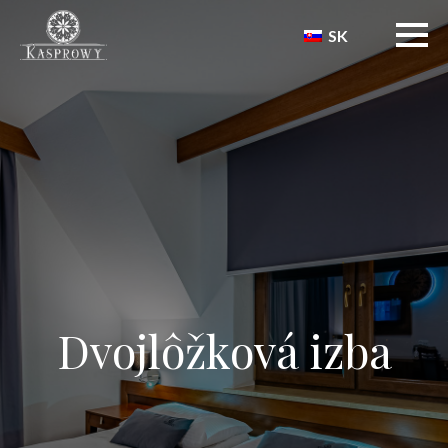
SK
Dvojlôžková izba