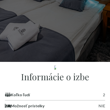
POZRI .
Informácie o izbe
Koľko ľudí
2
Možnosť prístelky
NIE