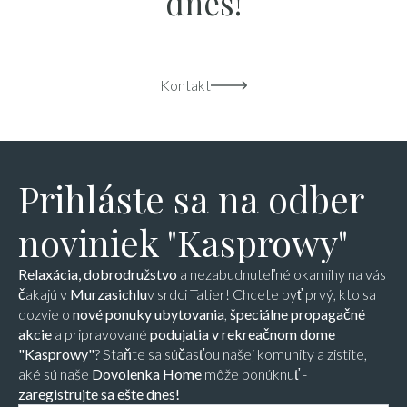
dnes!
Kontakt
Prihláste sa na odber
noviniek "Kasprowy"
Relaxácia, dobrodružstvo
a nezabudnuteľné okamihy na vás
čakajú v
Murzasichlu
v srdci Tatier! Chcete byť prvý, kto sa
dozvie o
nové ponuky ubytovania
,
špeciálne propagačné
akcie
a pripravované
podujatia v rekreačnom dome
"Kasprowy"
? Staňte sa súčasťou našej komunity a zistite,
aké sú naše
Dovolenka Home
môže ponúknuť -
zaregistrujte sa ešte dnes!