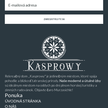
E-
mail
*
ZAREGISTRUJTE SA
Rekreačný dom ,,Kasprowy" je jedinečným miestom, ktoré spája
pohodlie a blízkosť tatranskej prírody.
Naše moderné a útulné izby
sú ideálnym miestom na oddych po dni plnom horskej turistiky a
zimných radovánok. Objavte čaro Murzasichle!
Ponuka
ÚVODNÁ STRÁNKA
O NÁS