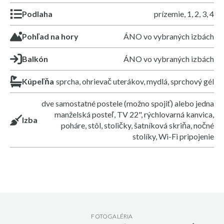
Podlaha
prízemie, 1, 2, 3, 4
Pohľad na hory
ÁNO vo vybraných izbách
Balkón
ÁNO vo vybraných izbách
Kúpeľňa
sprcha, ohrievač uterákov, mydlá, sprchový gél
dve samostatné postele (možno spojiť) alebo jedna
manželská posteľ, TV 22", rýchlovarná kanvica,
Izba
poháre, stôl, stoličky, šatníková skriňa, nočné
stolíky, Wi-Fi pripojenie
FOTOGALÉRIA