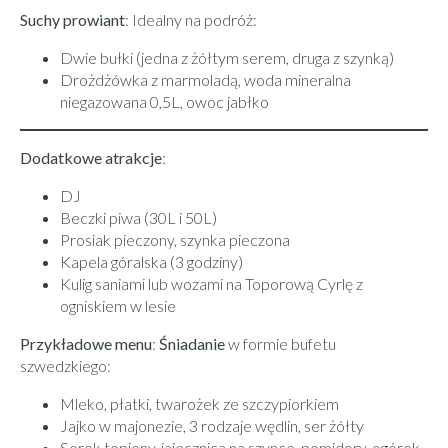
Suchy prowiant
: Idealny na podróż:
Dwie bułki (jedna z żółtym serem, druga z szynką)
Drożdżówka z marmoladą, woda mineralna
niegazowana 0,5L, owoc jabłko
Dodatkowe atrakcje
:
DJ
Beczki piwa (30L i 50L)
Prosiak pieczony, szynka pieczona
Kapela góralska (3 godziny)
Kulig saniami lub wozami na Toporową Cyrlę z
ogniskiem w lesie
Przykładowe menu
:
Śniadanie
w formie bufetu
szwedzkiego:
Mleko, płatki, twarożek ze szczypiorkiem
Jajko w majonezie, 3 rodzaje wędlin, ser żółty
Serek topiony, jajecznica na szynce, pomidory, ogórek