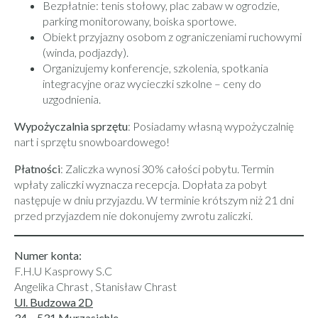
Bezpłatnie: tenis stołowy, plac zabaw w ogrodzie,
parking monitorowany, boiska sportowe.
Obiekt przyjazny osobom z ograniczeniami ruchowymi
(winda, podjazdy).
Organizujemy konferencje, szkolenia, spotkania
integracyjne oraz wycieczki szkolne – ceny do
uzgodnienia.
Wypożyczalnia sprzętu
: Posiadamy własną wypożyczalnię
nart i sprzętu snowboardowego!
Płatności
: Zaliczka wynosi 30% całości pobytu. Termin
wpłaty zaliczki wyznacza recepcja. Dopłata za pobyt
następuje w dniu przyjazdu. W terminie krótszym niż 21 dni
przed przyjazdem nie dokonujemy zwrotu zaliczki.
Numer konta:
F.H.U Kasprowy S.C
Angelika Chrast , Stanisław Chrast
Ul. Budzowa 2D
34 – 531 Murzasichle