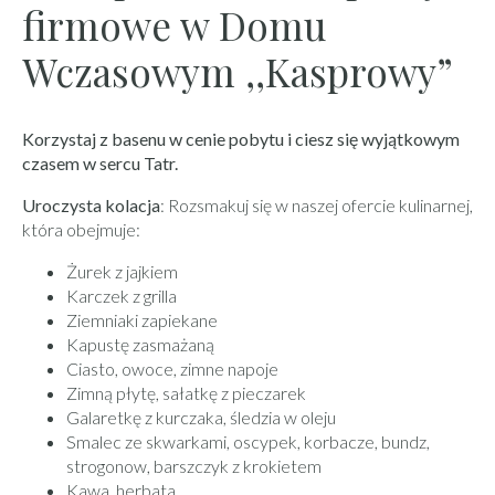
firmowe w Domu
Wczasowym ,,Kasprowy”
Korzystaj z basenu w cenie pobytu i ciesz się wyjątkowym
czasem w sercu Tatr.
Uroczysta kolacja
: Rozsmakuj się w naszej ofercie kulinarnej,
która obejmuje:
Żurek z jajkiem
Karczek z grilla
Ziemniaki zapiekane
Kapustę zasmażaną
Ciasto, owoce, zimne napoje
Zimną płytę, sałatkę z pieczarek
Galaretkę z kurczaka, śledzia w oleju
Smalec ze skwarkami, oscypek, korbacze, bundz,
strogonow, barszczyk z krokietem
Kawa, herbata