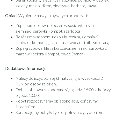
zielony, masło, dżem, pieczywo, herbata, kawa
Obiad
: Wybierz z naszych pysznych propozycji:
Zupa pomidorowa, pieczeń w sosie własnym,
ziemniaki, surówki, kompot, szarlotka
Rosół z makaronem, udko z kurczaka, ziemniaki,
surówka, kompot, galaretka z owocami i bitą śmietaną
Zupa grzybowa, filet z kurczaka, ziemniaki, surówka z
marchwi i selera, kompot, owoc (banan)
Dodatkowe informacje
:
Należy doliczyć opłatę klimatyczną w wysokości 2
PLN od osoby za dzień.
Doba hotelowa rozpoczyna się o godz. 16:00, a kończy
o godz. 10:00.
Pobyt rozpoczynamy obiadokolacją, kończymy
śniadaniem.
Sprzedajemy pobyty tylko z pełnym wyżywieniem.