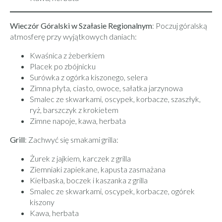
Wieczór Góralski w Szałasie Regionalnym
: Poczuj góralską
atmosferę przy wyjątkowych daniach:
Kwaśnica z żeberkiem
Placek po zbójnicku
Surówka z ogórka kiszonego, selera
Zimna płyta, ciasto, owoce, sałatka jarzynowa
Smalec ze skwarkami, oscypek, korbacze, szaszłyk,
ryż, barszczyk z krokietem
Zimne napoje, kawa, herbata
Grill
: Zachwyć się smakami grilla:
Żurek z jajkiem, karczek z grilla
Ziemniaki zapiekane, kapusta zasmażana
Kiełbaska, boczek i kaszanka z grilla
Smalec ze skwarkami, oscypek, korbacze, ogórek
kiszony
Kawa, herbata