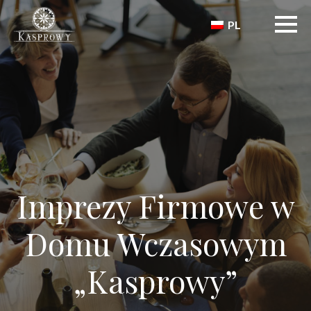
PL
Imprezy Firmowe w
Domu Wczasowym
„Kasprowy”