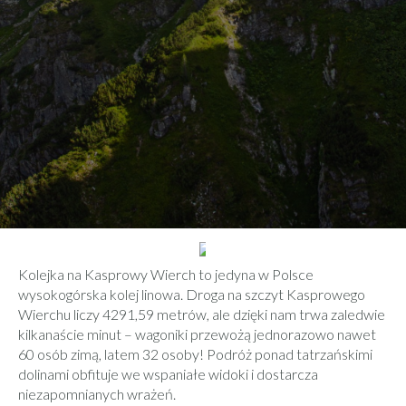
ZOBACZ
Kolejka na Kasprowy Wierch to jedyna w Polsce
wysokogórska kolej linowa. Droga na szczyt Kasprowego
Wierchu liczy 4291,59 metrów, ale dzięki nam trwa zaledwie
kilkanaście minut – wagoniki przewożą jednorazowo nawet
60 osób zimą, latem 32 osoby! Podróż ponad tatrzańskimi
dolinami obfituje we wspaniałe widoki i dostarcza
niezapomnianych wrażeń.