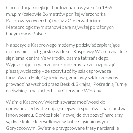
Górna stacja kolejki jest położona na wysokości 1959
m.n.p.m (zaledwie 26 metrów poniżej wierzchołka
Kasprowego Wierchu) i wraz z Obserwatorium
Meteorologicznym stanowi parę najwyżej położonych
budynków w Polsce.
Na szczycie Kasprowego możemy podziwiać zapierające
dech w piersiach górskie widoki – Kasprowy Wierch znajduje
się niemal centralnie w środku pasma tatrzańskiego.
Wyjeżdżając na wierzchołek możemy także rozpocząć
pieszą wycieczkę – ze szczytu żółty szlak sprowadza
turystów na Halę Gąsienicową, graniowy szlak czerwony
prowadzi na wschód przez Beskid, Skrajną i Pośrednią Turnię
na Świnicę, a na zachód – na Czerwone Wierchy.
W zimie Kasprowy Wierch stwarza możliwości do
uprawiania jednych z najpiękniejszych sportów – narciarstwa
i snowboardu. Oprócz kolei linowej do dyspozycji narciarzy
są dwie koleje krzesełkowe w kotle Gąsienicowym i
Goryczkowym. Świetnie przygotowane trasy narciarskie