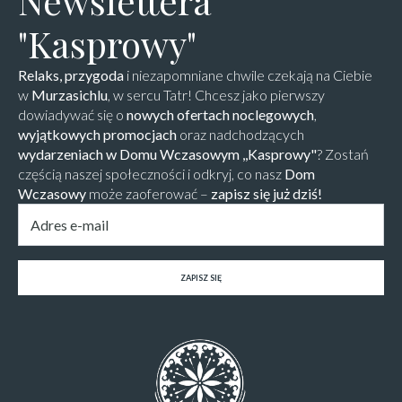
Newslettera
"Kasprowy"
Relaks, przygoda
i niezapomniane chwile czekają na Ciebie
w
Murzasichlu
, w sercu Tatr! Chcesz jako pierwszy
dowiadywać się o
nowych ofertach noclegowych
,
wyjątkowych promocjach
oraz nadchodzących
wydarzeniach w Domu Wczasowym ,,Kasprowy"
? Zostań
częścią naszej społeczności i odkryj, co nasz
Dom
Wczasowy
może zaoferować –
zapisz się już dziś!
Email
*
ZAPISZ SIĘ