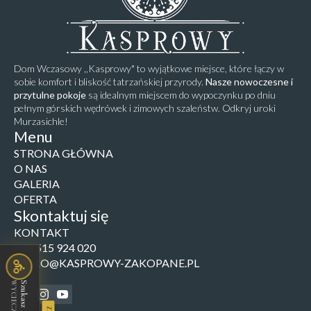
Dom Wczasowy ,,Kasprowy" to wyjątkowe miejsce, które łączy w
sobie komfort i bliskość tatrzańskiej przyrody.
Nasze nowoczesne i
przytulne pokoje
są idealnym miejscem do wypoczynku po dniu
pełnym górskich wędrówek i zimowych szaleństw. Odkryj uroki
Murzasichle!
Menu
STRONA GŁÓWNA
O NAS
GALERIA
OFERTA
Skontaktuj się
KONTAKT
+48 515 924 020
BIURO@KASPROWY-ZAKOPANE.PL